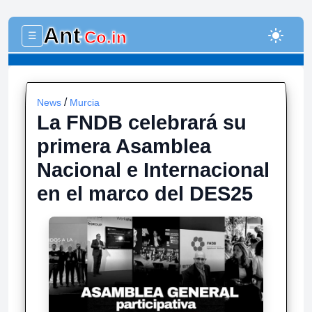
Ant
light_mode
Co.in
☰
-
/
News
Murcia
La FNDB celebrará su
primera Asamblea
Nacional e Internacional
en el marco del DES25