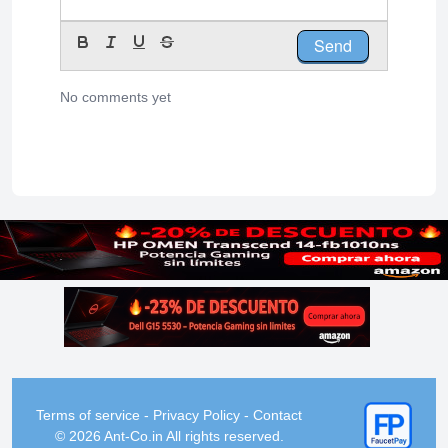
Send
No comments yet
Terms of service
-
Privacy Policy
-
Contact
© 2026 Ant-Co.in All rights reserved.