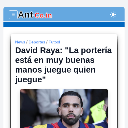
Ant
light_mode
Co.in
☰
-
/
/
News
Deportes
Futbol
David Raya: "La portería
está en muy buenas
manos juegue quien
juegue"