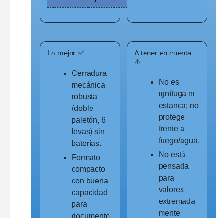
Lo mejor ✅
A tener en cuenta
⚠️
Cerradura
No es
mecánica
ignífuga ni
robusta
estanca: no
(doble
protege
paletón, 6
frente a
levas) sin
fuego/agua.
baterías.
No está
Formato
pensada
compacto
para
con buena
valores
capacidad
extremada
para
mente
documento