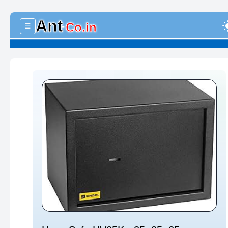
Ant
light
Co.in
☰
-