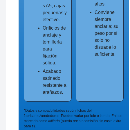
altos.
s A5, cajas
Conviene
pequeñas y
siempre
efectivo.
anclarla; su
Orificios de
peso por sí
anclaje y
solo no
tornillería
disuade lo
para
suficiente.
fijación
sólida.
Acabado
satinado
resistente a
arañazos.
*Datos y compatibilidades según fichas del
fabricante/vendedores. Pueden variar por lote o tienda. Enlace
marcado como
afiliado
(puedo recibir comisión sin coste extra
para ti).