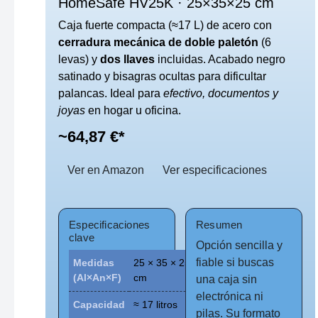
HomeSafe HV25K · 25×35×25 cm
Caja fuerte compacta (≈17 L) de acero con
cerradura mecánica de doble paletón
(6
levas) y
dos llaves
incluidas. Acabado negro
satinado y bisagras ocultas para dificultar
palancas. Ideal para
efectivo, documentos y
joyas
en hogar u oficina.
~64,87 €*
Ver en Amazon
Ver especificaciones
Especificaciones
Resumen
clave
Opción sencilla y
fiable si buscas
Medidas
25 × 35 × 25
(Al×An×F)
cm
una caja sin
electrónica ni
Capacidad
≈ 17 litros
pilas. Su formato