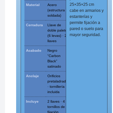
25×35×25 cm
Material
Acero
(estructura
cabe en armarios y
soldada)
estanterías y
permite fijación a
Cerradura
Llave de
pared o suelo para
doble paletón
mayor seguridad.
(6 levas) · 2
llaves
Acabado
Negro
“Carbon
Black”
satinado
Anclaje
Orificios
pretaladrados
· tornillería
incluida
Incluye
2 llaves · 4
tornillos de
fijación