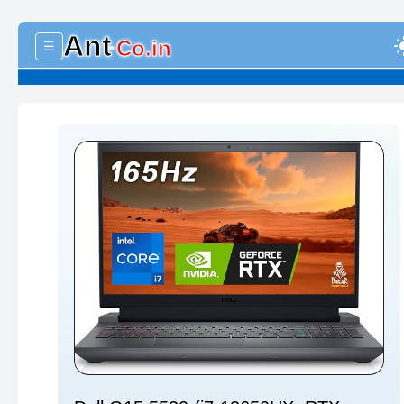
Ant
light
Co.in
☰
-