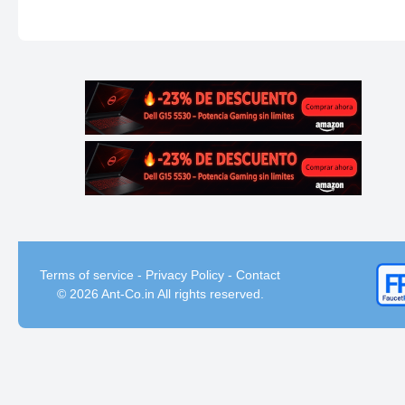
Terms of service
-
Privacy Policy
-
Contact
© 2026 Ant-Co.in All rights reserved.