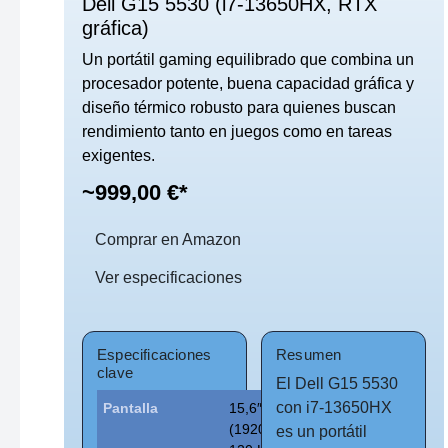
Dell G15 5530 (i7-13650HX, RTX
gráfica)
Un portátil gaming equilibrado que combina un
procesador potente, buena capacidad gráfica y
diseño térmico robusto para quienes buscan
rendimiento tanto en juegos como en tareas
exigentes.
~999,00 €*
Comprar en Amazon
Ver especificaciones
Especificaciones
Resumen
clave
El Dell G15 5530
con i7-13650HX
Pantalla
15,6″ FHD
(1920×1080),
es un portátil