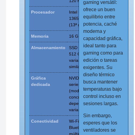
120 Hz
gaming versátil:
ofrece un buen
Procesador
Intel Core i7-
equilibrio entre
13650HX
potencia, caché
(13ª gen)
moderna y
Memoria
16 GB DDR5
capacidad gráfica,
ideal tanto para
Almacenamiento
SSD NVMe
gaming como para
512 GB (o
edición o tareas
variante
similar)
exigentes. Su
diseño térmico
Gráfica
NVIDIA RTX
busca mantener
dedicada
serie
temperaturas bajo
(modelo
control incluso en
concreto
depende de
sesiones largas.
variante)
Sin embargo,
Conectividad
Wi-Fi 6 /
esperes que los
Bluetooth /
ventiladores se
múltiples