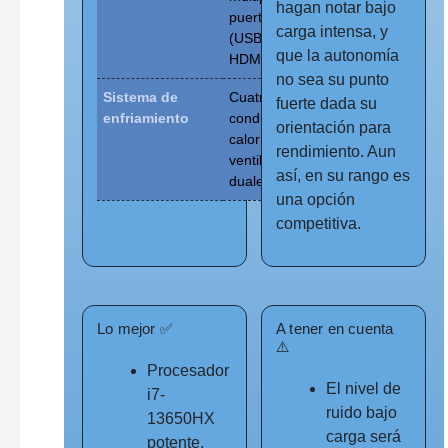
hagan notar bajo
puertos
carga intensa, y
(USB-C,
que la autonomía
HDMI, etc.)
no sea su punto
Sistema de
Cuatro
fuerte dada su
enfriamiento
conductos de
orientación para
calor +
rendimiento. Aun
ventiladores
así, en su rango es
duales
una opción
competitiva.
Lo mejor ✅
A tener en cuenta
⚠️
Procesador
El nivel de
i7-
ruido bajo
13650HX
carga será
potente,